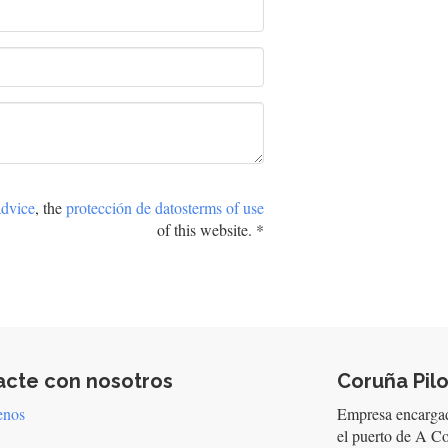
advice
, the
protección de datos
terms of use
of this website.
acte con nosotros
Coruña Pilot
enos
Empresa encargada
el puerto de A Co