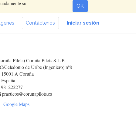
ecuadamente su
OK
ágenes
Contáctenos
Iniciar sesión
oruña Pilots) Coruña Pilots S.L.P.
C/Celedonio de Uribe (Ingeniero) nº8
5001 A Coruña
spaña
981222277
practicos@corunapilots.es
Google Maps