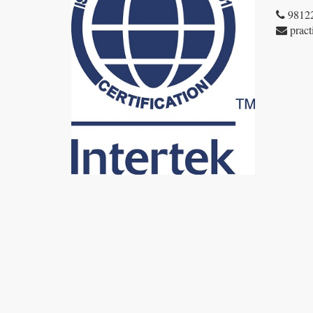
9812
pract