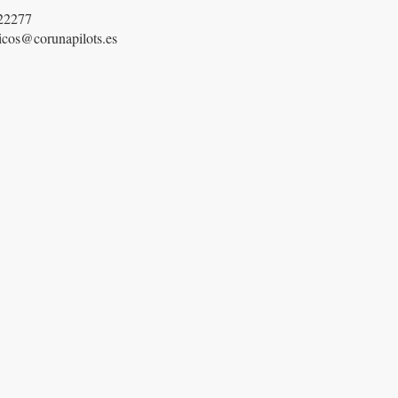
22277
icos@corunapilots.es