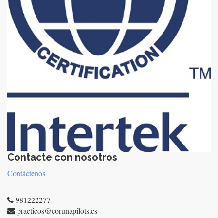
Contacte con nosotros
Contáctenos
981222277
practicos@corunapilots.es